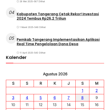
28 Mei 2025
•
567 Dilihat
04
Kabupaten Tangerang Cetak Rekor! Investasi
2024 Tembus Rp26,2 Triliun
1 Maret 2025
•
548 Dilihat
05
Pemkab Tangerang Implementasikan Aplikasi
Real Time Pengelolaan Dana Desa
11 April 2025
•
540 Dilihat
Kalender
Agustus 2026
S
S
R
K
J
S
M
1
2
3
4
5
6
7
8
9
10
11
12
13
14
15
16