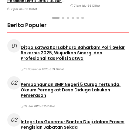
Pasokan Listrik untuk Dukung
Kekeringan
Investasi
7 jam lalu
•
66 Dilihat
7 jam lalu
•
60 Dilihat
Berita Populer
01
Ditpolsatwa Korsabhara Baharkam Polri Gelar
Rakernis 2025, Wujudkan Sinergi dan
Profesionalitas Polisi Satwa
11 November 2025
•
853 Dilihat
02
Pembangunan SMP Negeri 5 Curug Tertunda,
Oknum Perangkat Desa Diduga Lakukan
Pemerasan
29 Juli 2025
•
825 Dilihat
03
Integritas Gubernur Banten Diuji dalam Proses
Pengisian Jabatan Sekda