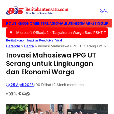
POLITIK
EKONOMI
INTERNASIONAL
BUSINESS
MARKETING
LIFES
lalui Microsoft Office
|
#2 -
Tasyakuran Warga Baru PSHT Tangerang
Berita
Ekonomi
Inspirasi
Pendidikan
Viral
Beranda
»
Berita
»
Inovasi Mahasiswa PPG UT Serang untuk Li
Inovasi Mahasiswa PPG UT
Serang untuk Lingkungan
dan Ekonomi Warga
25 April 2025
•
90
Dilihat
•
2 Menit membaca
Facebook
Twitter
Pinterest
Mail
WhatsApp