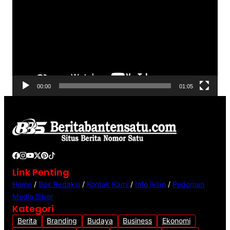
e
m
o
u
t
a
r
V
00:00
01:05
i
d
e
o
Link Penting
Home
/
Box Redaksi
/
Kontak Kami
/
Info Iklan
/
Pedoman
Media Siber
Kategori
Berita
Branding
Budaya
Business
Ekonomi