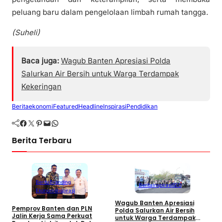
peluang baru dalam pengelolaan limbah rumah tangga.
(Suheli)
Baca juga:
Wagub Banten Apresiasi Polda
Salurkan Air Bersih untuk Warga Terdampak
Kekeringan
Berita
ekonomi
Featured
Headline
Inspirasi
Pendidikan
Facebook
Twitter
Pinterest
Mail
WhatsApp
Berita Terbaru
Berita
Branding
Berita
Inspirasi
SEO
Ekonomi
Inspirasi
Wagub Banten Apresiasi
P
Pemprov Banten dan PLN
Polda Salurkan Air Bersih
S
Jalin Kerja Sama Perkuat
untuk Warga Terdampak
A