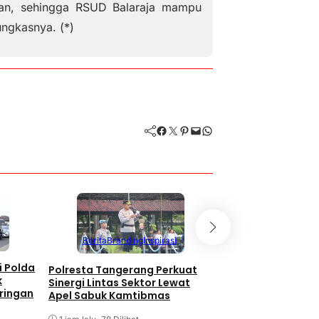
tkan, sehingga RSUD Balaraja mampu
ungkasnya. (*)
Facebook
Twitter
Pinterest
Mail
WhatsApp
Berita
Branding
Berita
Branding
Inspirasi
Inspirasi
i Polda
Polresta Tangerang Perkuat
Pemkab Tangeran
k
Sinergi Lintas Sektor Lewat
Seleksi Kafilah u
ringan
Apel Sabuk Kamtibmas
Provinsi Banten 2