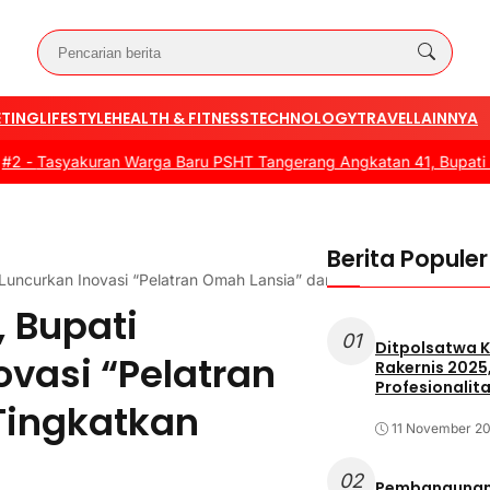
TING
LIFESTYLE
HEALTH & FITNESS
TECHNOLOGY
TRAVEL
LAINNYA
yakuran Warga Baru PSHT Tangerang Angkatan 41, Bupati Dorong S
Berita Populer
Luncurkan Inovasi “Pelatran Omah Lansia” dan Ajak Tingkatkan La
, Bupati
01
Ditpolsatwa K
vasi “Pelatran
Rakernis 2025
Profesionalita
Tingkatkan
11 November 2
02
Pembangunan 