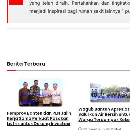
yang telah diraih. Pertahankan dan tingka
menjadi inspirasi bagi rumah sakit lainnya,” p
Berita Terbaru
Berita
Branding
Ekonomi
Berita
Inspirasi
SEO
Inspirasi
Wagub Banten Apresias
Pemprov Banten dan PLN Jalin
Salurkan Air Bersih untu
Kerja Sama Perkuat Pasokan
Warga Terdampak Keke
Listrik untuk Dukung Investasi
52 menit lalu
•
64 Dilihat