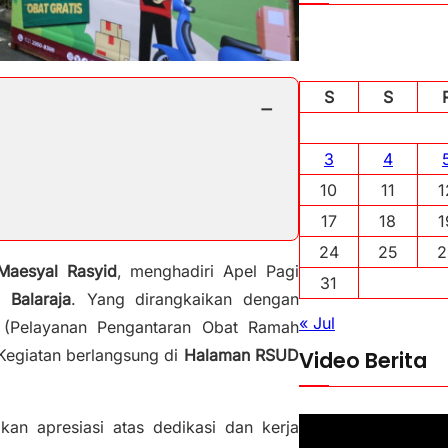
S
S
−
3
4
10
11
1
17
18
1
24
25
2
aesyal Rasyid
, menghadiri Apel Pagi
31
Balaraja
. Yang dirangkaikan dengan
« Jul
(Pelayanan Pengantaran Obat Ramah
 Kegiatan berlangsung di
Halaman RSUD
Video Berita
an apresiasi atas dedikasi dan kerja
P