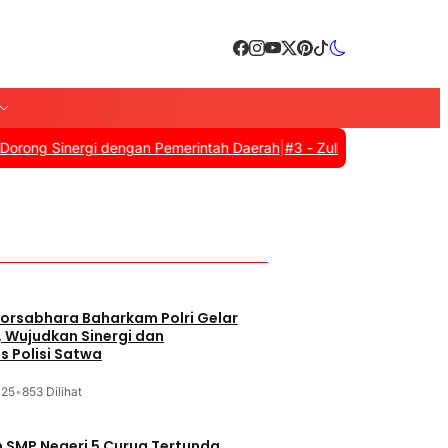
inergi dengan Pemerintah Daerah
|
#3 -
Zulkifli Hasan Resmi Tutup
yanan Kesehatan
orsabhara Baharkam Polri Gelar
, Wujudkan Sinergi dan
s Polisi Satwa
025
•
853 Dilihat
SMP Negeri 5 Curug Tertunda,