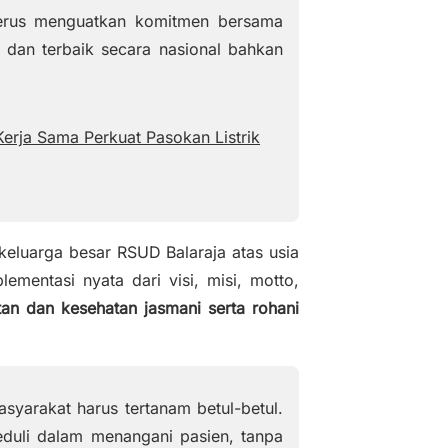
d
 terus menguatkan komitmen bersama
e
 dan terbaik secara nasional bahkan
o
erja Sama Perkuat Pasokan Listrik
eluarga besar RSUD Balaraja atas usia
ementasi nyata dari visi, misi, motto,
an dan kesehatan jasmani serta rohani
syarakat harus tertanam betul-betul.
eduli dalam menangani pasien, tanpa