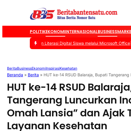
POLITIK
EKONOMI
INTERNASIONAL
BUSINESS
MARKE
Tingkatkan Literasi Digital Siswa melalui Microsoft Office
|
#2 -
Tas
Berita
Business
Ekonomi
Inspirasi
Kesehatan
Beranda
»
Berita
»
HUT ke-14 RSUD Balaraja, Bupati Tangerang 
HUT ke-14 RSUD Balaraja
Tangerang Luncurkan Ino
Omah Lansia” dan Ajak 
Layanan Kesehatan