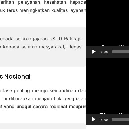
erikan pelayanan kesehatan kepada
e
uk terus meningkatkan kualitas layanan
m
u
t
a
kepada seluruh jajaran RSUD Balaraja
r
a kepada seluruh masyarakat,” tegas
V
00:00
i
P
d
e
e
s Nasional
m
o
u
 fase penting menuju kemandirian dan
t
ni diharapkan menjadi titik penguatan
a
it yang unggul secara regional maupun
r
V
00:00
i