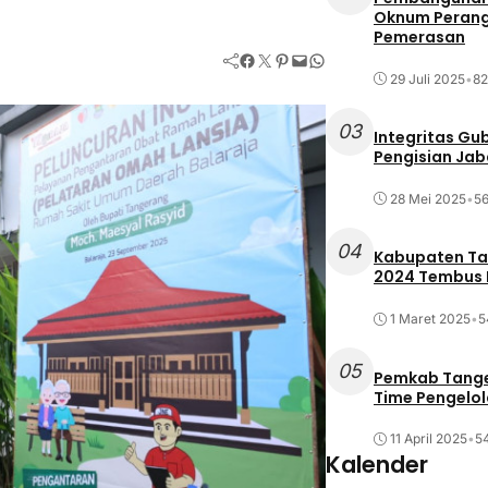
Oknum Perang
Pemerasan
Facebook
Twitter
Pinterest
Mail
WhatsApp
29 Juli 2025
•
82
03
Integritas Gu
Pengisian Ja
28 Mei 2025
•
56
04
Kabupaten Tan
2024 Tembus R
1 Maret 2025
•
5
05
Pemkab Tange
Time Pengelo
11 April 2025
•
54
Kalender