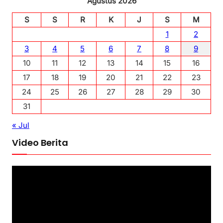
Agustus 2026
S
S
R
K
J
S
M
1
2
3
4
5
6
7
8
9
10
11
12
13
14
15
16
17
18
19
20
21
22
23
24
25
26
27
28
29
30
31
« Jul
Video Berita
P
e
m
u