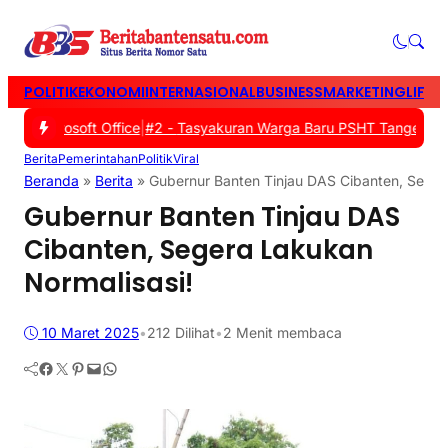
POLITIK
EKONOMI
INTERNASIONAL
BUSINESS
MARKETING
LIFES
i Microsoft Office
|
#2 -
Tasyakuran Warga Baru PSHT Tangerang Ang
Berita
Pemerintahan
Politik
Viral
Beranda
»
Berita
»
Gubernur Banten Tinjau DAS Cibanten, Seger
Gubernur Banten Tinjau DAS
Cibanten, Segera Lakukan
Normalisasi!
10 Maret 2025
•
212
Dilihat
•
2 Menit membaca
Facebook
Twitter
Pinterest
Mail
WhatsApp