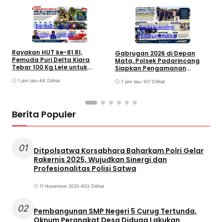
Berita
Branding
Berita
Branding
Budaya
Inspirasi
Budaya
Inspirasi
W
Rayakan HUT ke-81 RI,
Gabrugan 2026 di Depan
M
Pemuda Puri Delta Kiara
Mata, Polsek Padarincang
D
Tebar 100 Kg Lele untuk
Siapkan Pengamanan
Lomba Mancing
Terpadu
1 jam lalu
•
66 Dilihat
7 jam lalu
•
107 Dilihat
Berita Populer
01
Ditpolsatwa Korsabhara Baharkam Polri Gelar
Rakernis 2025, Wujudkan Sinergi dan
Profesionalitas Polisi Satwa
11 November 2025
•
853 Dilihat
02
Pembangunan SMP Negeri 5 Curug Tertunda,
Oknum Perangkat Desa Diduga Lakukan