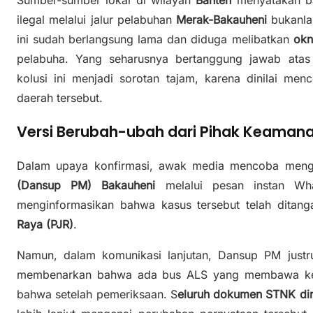
Sumber-sumber lokal di wilayah
Banten
menyatakan ba
ilegal melalui jalur pelabuhan
Merak-Bakauheni
bukanla
ini sudah berlangsung lama dan diduga melibatkan
okn
pelabuha. Yang seharusnya bertanggung jawab at
kolusi ini menjadi sorotan tajam, karena dinilai me
daerah tersebut.
Versi Berubah-ubah dari Pihak Keaman
Dalam upaya konfirmasi, awak media mencoba men
(Dansup PM) Bakauheni
melalui pesan instan Wh
menginformasikan bahwa kasus tersebut telah ditan
Raya (PJR)
.
Namun, dalam komunikasi lanjutan, Dansup PM justr
membenarkan bahwa ada bus ALS yang membawa ken
bahwa setelah pemeriksaan. S
eluruh dokumen STNK di