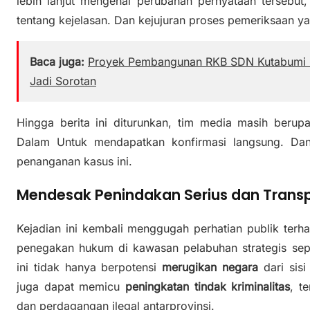
lebih lanjut mengenai perubahan pernyataan tersebut
tentang kejelasan. Dan kejujuran proses pemeriksaan ya
Baca juga:
Proyek Pembangunan RKB SDN Kutabumi I
Jadi Sorotan
Hingga berita ini diturunkan, tim media masih ber
Dalam Untuk mendapatkan konfirmasi langsung. Dan 
penanganan kasus ini.
Mendesak Penindakan Serius dan Trans
Kejadian ini kembali menggugah perhatian publik ter
penegakan hukum di kawasan pelabuhan strategis sepe
ini tidak hanya berpotensi
merugikan negara
dari sisi
juga dapat memicu
peningkatan tindak kriminalitas
, t
dan perdagangan ilegal antarprovinsi.