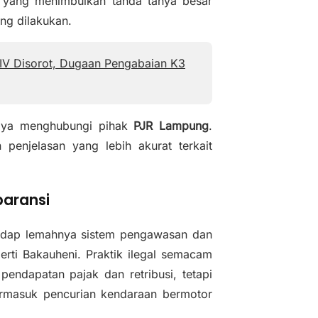
, yang menimbulkan tanda tanya besar
d
ng dilakukan.
e
o
V Disorot, Dugaan Pengabaian K3
upaya menghubungi pihak
PJR Lampung
.
penjelasan yang lebih akurat terkait
paransi
hadap lemahnya sistem pengawasan dan
rti Bakauheni. Praktik ilegal semacam
 pendapatan pajak dan retribusi, tetapi
ermasuk pencurian kendaraan bermotor