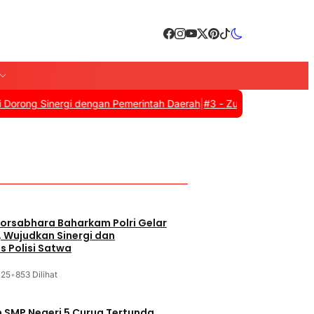
 Sinergi dengan Pemerintah Daerah
|
#3 -
Zulkifli Hasan Resmi Tut
orsabhara Baharkam Polri Gelar
, Wujudkan Sinergi dan
s Polisi Satwa
025
•
853 Dilihat
SMP Negeri 5 Curug Tertunda,