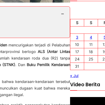
−
S
S
3
4
10
11
1
siden
mencurigakan terjadi di Pelabuhan
tarprovinsi berlogo
ALS (Antar Lintas
17
18
1
jumlah kendaraan roda dua (R2) tanpa
24
25
2
n (STNK)
. Dan
Buku Pemilik Kendaraan
31
« Jul
n bahwa kendaraan-kendaraan tersebut
Video Berita
memunculkan dugaan kuat bahwa mereka
gangan ilegal.
P