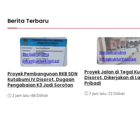
Berita Terbaru
Berita
Branding
Berita
Branding
Infrastruktur
Inspirasi
Infrastruktur
Inspirasi
Proyek Jalan di Tegal Ku
Proyek Pembangunan RKB SDN
Disorot, Dikerjakan di L
Kutabumi IV Disorot, Dugaan
Pribadi
Pengabaian K3 Jadi Sorotan
7 jam lalu
•
72 Dilihat
2 jam lalu
•
66 Dilihat