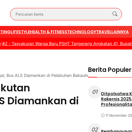
TING
LIFESTYLE
HEALTH & FITNESS
TECHNOLOGY
TRAVEL
LAINNYA
asyakuran Warga Baru PSHT Tangerang Angkatan 41, Bupati Dorong
Berita Populer
gal, Bus ALS Diamankan di Pelabuhan Bakauheni
gkutan
01
Ditpolsatwa K
LS Diamankan di
Rakernis 2025
Profesionalita
11 November 2
02
Pembangunan 