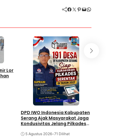
Facebook
Twitter
Pinterest
Mail
WhatsApp
Berita
Branding
Inspirasi
nir Lor
Sengketa Tanah PT
ahan
di PTUN Serang, Ah
Ajukan Gugatan
5 Agustus 2026
•
94 D
Berita
Branding
Inspirasi
DPD IWO Indonesia Kabupaten
Serang Ajak Masyarakat Jaga
Kondusivitas Jelang Pilkades
Serentak 2027
5 Agustus 2026
•
71 Dilihat