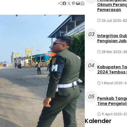
Facebook
Twitter
Pinterest
Mail
WhatsApp
Oknum Perang
Pemerasan
29 Juli 2025
•
82
03
Integritas Gu
Pengisian Ja
28 Mei 2025
•
56
04
Kabupaten Tan
2024 Tembus R
1 Maret 2025
•
5
05
Pemkab Tange
Time Pengelo
11 April 2025
•
53
Kalender