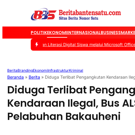
POLITIK
EKONOMI
INTERNASIONAL
BUSINESS
MARKE
s Tingkatkan Literasi Digital Siswa melalui Microsoft Office
|
#2 -
T
Berita
Branding
Ekonomi
Infrastruktur
Kriminal
Beranda
»
Berita
»
Diduga Terlibat Pengangkutan Kendaraan Ile
Diduga Terlibat Pengan
Kendaraan Ilegal, Bus A
Pelabuhan Bakauheni