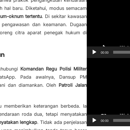
hwa praktik pengangkutan kendaraan
e
h hal baru. Diketahui, modus semacam
m
um-oknum tertentu
. Di sekitar kawasan
u
as pengawasan dan keamanan. Dugaan
t
ncoreng citra aparat penegak hukum di
a
r
V
an
00:00
i
P
d
ghubungi
Komandan Regu Polisi Militer
e
e
atsApp. Pada awalnya, Dansup PM
m
o
gani dan diamankan. Oleh
Patroli Jalan
u
t
a
u memberikan keterangan berbeda. Ia
r
daraan roda dua, tetapi menyatakan
V
00:00
nyatakan lengkap
. Tidak ada penjelasan
i