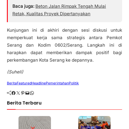
Baca juga:
Beton Jalan Rimpak Tengah Mulai
Retak, Kualitas Proyek Dipertanyakan
Kunjungan ini di akhiri dengan sesi diskusi untuk
memperkuat kerja sama strategis antara Pemkot
Serang dan Kodim 0602/Serang. Langkah ini di
harapkan dapat memberikan dampak positif bagi
perkembangan Kota Serang ke depannya.
(Suheli)
Berita
Featured
Headline
Pemerintahan
Politik
Facebook
Twitter
Pinterest
Mail
WhatsApp
Berita Terbaru
Berita
Branding