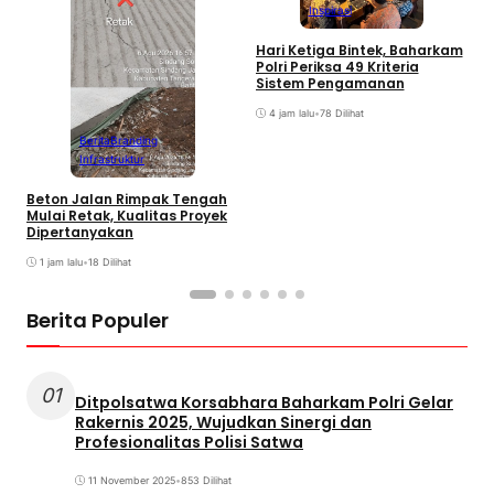
Inspirasi
P
P
Hari Ketiga Bintek, Baharkam
T
Polri Periksa 49 Kriteria
P
Sistem Pengamanan
4 jam lalu
•
78 Dilihat
Berita
Branding
Infrastruktur
Beton Jalan Rimpak Tengah
Mulai Retak, Kualitas Proyek
Dipertanyakan
1 jam lalu
•
18 Dilihat
Berita Populer
01
Ditpolsatwa Korsabhara Baharkam Polri Gelar
Rakernis 2025, Wujudkan Sinergi dan
Profesionalitas Polisi Satwa
11 November 2025
•
853 Dilihat