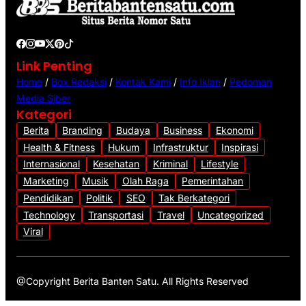
o
Link Penting
Home
/
Box Redaksi
/
Kontak Kami
/
Info Iklan
/
Pedoman
Media Siber
Kategori
Berita
Branding
Budaya
Business
Ekonomi
Health & Fitness
Hukum
Infrastruktur
Inspirasi
Internasional
Kesehatan
Kriminal
Lifestyle
Marketing
Musik
Olah Raga
Pemerintahan
Pendidikan
Politik
SEO
Tak Berkategori
Technology
Transportasi
Travel
Uncategorized
Viral
@Copyright Berita Banten Satu. All Rights Reserved