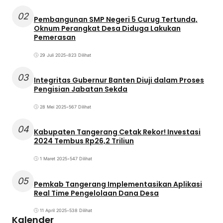
02
Pembangunan SMP Negeri 5 Curug Tertunda,
Oknum Perangkat Desa Diduga Lakukan
Pemerasan
29 Juli 2025
•
823 Dilihat
03
Integritas Gubernur Banten Diuji dalam Proses
Pengisian Jabatan Sekda
28 Mei 2025
•
567 Dilihat
04
Kabupaten Tangerang Cetak Rekor! Investasi
2024 Tembus Rp26,2 Triliun
1 Maret 2025
•
547 Dilihat
05
Pemkab Tangerang Implementasikan Aplikasi
Real Time Pengelolaan Dana Desa
11 April 2025
•
538 Dilihat
Kalender