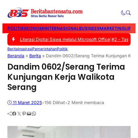
POLITIK
EKONOMI
INTERNASIONAL
BUSINESS
MARKETING
LIFES
an Literasi Digital Siswa melalui Microsoft Office
|
#2 -
Tasyakuran
Berita
Inspirasi
Pemerintahan
Politik
Beranda
»
Berita
»
Dandim 0602/Serang Terima Kunjungan Kerja
Dandim 0602/Serang Terima
Kunjungan Kerja Walikota
Serang
11 Maret 2025
•
156
Dilihat
•
2 Menit membaca
Facebook
Twitter
Pinterest
Mail
WhatsApp