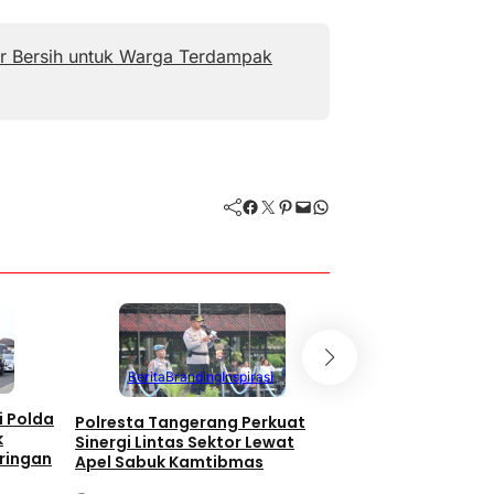
ir Bersih untuk Warga Terdampak
Facebook
Twitter
Pinterest
Mail
WhatsApp
Berita
Branding
Berita
Branding
Inspirasi
Inspirasi
i Polda
Polresta Tangerang Perkuat
Pemkab Tangeran
k
Sinergi Lintas Sektor Lewat
Seleksi Kafilah u
ringan
Apel Sabuk Kamtibmas
Provinsi Banten 2