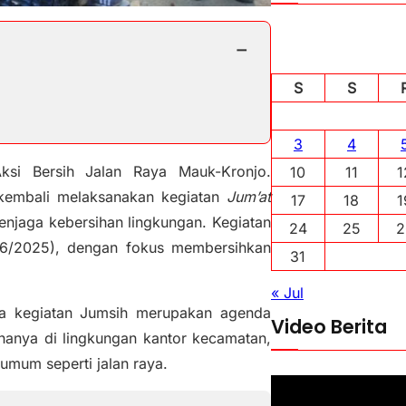
−
S
S
3
4
i Bersih Jalan Raya Mauk-Kronjo.
10
11
1
kembali melaksanakan kegiatan
Jum’at
17
18
1
njaga kebersihan lingkungan. Kegiatan
24
25
2
3/6/2025), dengan fokus membersihkan
31
« Jul
a kegiatan Jumsih merupakan agenda
Video Berita
 hanya di lingkungan kantor kecamatan,
 umum seperti jalan raya.
P