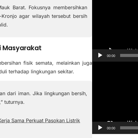
e
a Mauk Barat. Fokusnya membersihkan
m
Kronjo agar wilayah tersebut bersih
u
lid.
t
a
r
i Masyarakat
V
00:00
i
bersihan fisik semata, melainkan juga
P
d
uli terhadap lingkungan sekitar.
e
e
m
o
u
n dari iman. Jika lingkungan bersih,
t
” tuturnya.
a
r
erja Sama Perkuat Pasokan Listrik
V
00:00
i