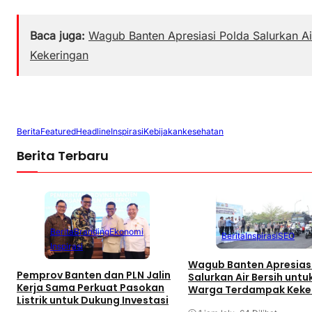
Baca juga:
Wagub Banten Apresiasi Polda Salurkan A
Kekeringan
Berita
Featured
Headline
Inspirasi
Kebijakan
kesehatan
Berita Terbaru
Berita
Branding
Ekonomi
Berita
Inspirasi
SEO
Inspirasi
Wagub Banten Apresias
Pemprov Banten dan PLN Jalin
Salurkan Air Bersih untu
Kerja Sama Perkuat Pasokan
Warga Terdampak Keke
Listrik untuk Dukung Investasi