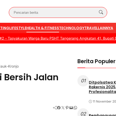
TING
LIFESTYLE
HEALTH & FITNESS
TECHNOLOGY
TRAVEL
LAINNYA
asyakuran Warga Baru PSHT Tangerang Angkatan 41, Bupati Dorong
Berita Populer
Mauk-Kronjo
 Bersih Jalan
01
Ditpolsatwa K
Rakernis 2025
Profesionalita
11 November 2
Facebook
Twitter
Pinterest
Mail
WhatsApp
02
Pembangunan 