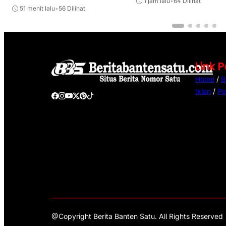
1 jam lalu
•
64 Dilihat
51 menit lalu
•
56 Dilihat
Link 
Home
/
B
Iklan
/
Pe
@Copyright Berita Banten Satu. All Rights Reserved