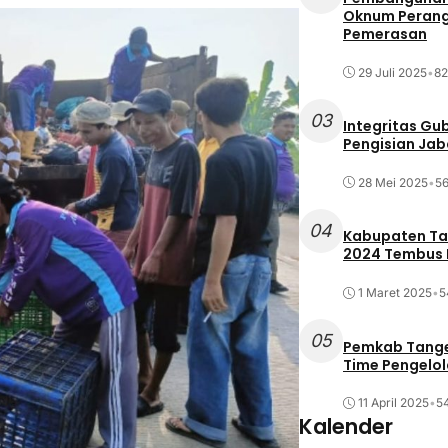
Oknum Perang
Pemerasan
29 Juli 2025
•
82
03
Integritas Gu
Pengisian Ja
28 Mei 2025
•
56
04
Kabupaten Tan
2024 Tembus R
1 Maret 2025
•
5
05
Pemkab Tange
Time Pengelo
11 April 2025
•
54
Kalender