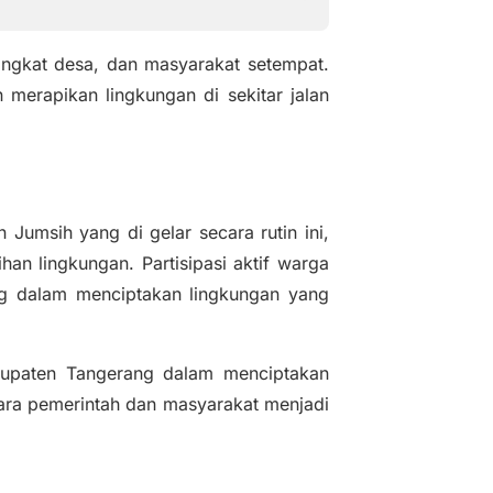
d
e
angkat desa, dan masyarakat setempat.
o
erapikan lingkungan di sekitar jalan
Jumsih yang di gelar secara rutin ini,
an lingkungan. Partisipasi aktif warga
g dalam menciptakan lingkungan yang
bupaten Tangerang dalam menciptakan
ara pemerintah dan masyarakat menjadi