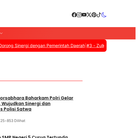
 Sinergi dengan Pemerintah Daerah
|
#3 -
Zulkifli Hasan Resmi Tut
orsabhara Baharkam Polri Gelar
, Wujudkan Sinergi dan
s Polisi Satwa
025
•
853 Dilihat
SMP Negeri 5 Curug Tertunda,