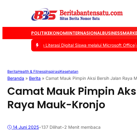
POLITIK
EKONOMI
INTERNASIONAL
BUSINESS
MARKE
s Tingkatkan Literasi Digital Siswa melalui Microsoft Office
|
#2 -
T
Berita
Health & Fitness
Inspirasi
Kesehatan
Beranda
»
Berita
»
Camat Mauk Pimpin Aksi Bersih Jalan Raya 
Camat Mauk Pimpin Aksi
Raya Mauk-Kronjo
14 Juni 2025
•
137
Dilihat
•
2 Menit membaca