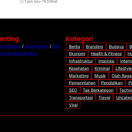
1 jam lalu
•
78 Dilihat
1 jam lalu
•
66 Dilihat
Penting
Kategori
ox Redaksi
/
Kontak Kami
/
Info
Berita
Branding
Budaya
B
doman Media Siber
Ekonomi
Health & Fitness
H
Infrastruktur
Inspirasi
Intern
Kesehatan
Kriminal
Lifestyle
Marketing
Musik
Olah Raga
Pemerintahan
Pendidikan
Po
SEO
Tak Berkategori
Techn
Transportasi
Travel
Uncateg
Viral