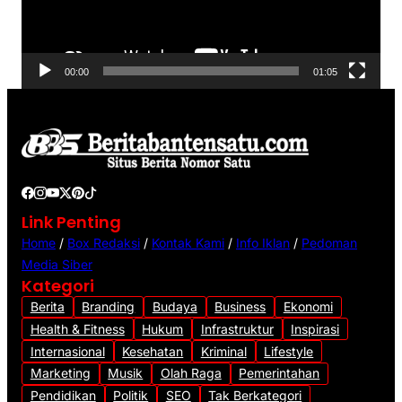
a
r
V
00:00
01:05
i
d
e
o
Link Penting
Home
/
Box Redaksi
/
Kontak Kami
/
Info Iklan
/
Pedoman
Media Siber
Kategori
Berita
Branding
Budaya
Business
Ekonomi
Health & Fitness
Hukum
Infrastruktur
Inspirasi
Internasional
Kesehatan
Kriminal
Lifestyle
Marketing
Musik
Olah Raga
Pemerintahan
Pendidikan
Politik
SEO
Tak Berkategori