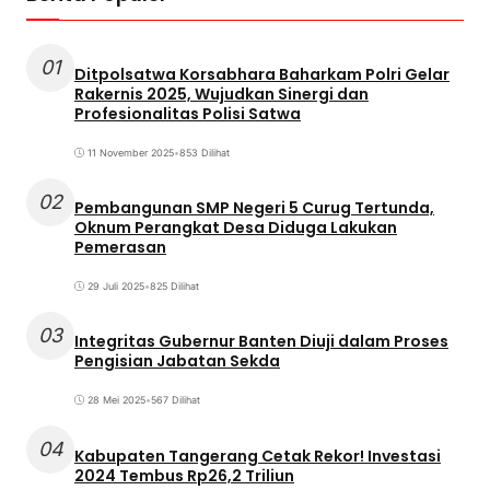
01
Ditpolsatwa Korsabhara Baharkam Polri Gelar
Rakernis 2025, Wujudkan Sinergi dan
Profesionalitas Polisi Satwa
11 November 2025
•
853 Dilihat
02
Pembangunan SMP Negeri 5 Curug Tertunda,
Oknum Perangkat Desa Diduga Lakukan
Pemerasan
29 Juli 2025
•
825 Dilihat
03
Integritas Gubernur Banten Diuji dalam Proses
Pengisian Jabatan Sekda
28 Mei 2025
•
567 Dilihat
04
Kabupaten Tangerang Cetak Rekor! Investasi
2024 Tembus Rp26,2 Triliun