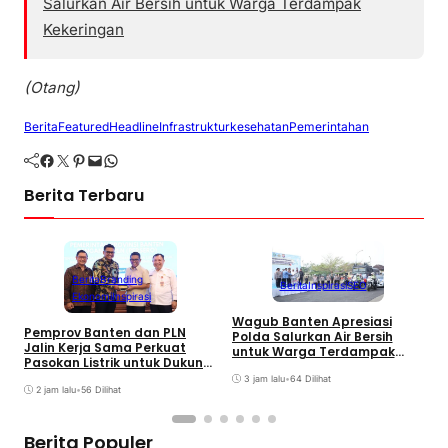
Salurkan Air Bersih untuk Warga Terdampak
Kekeringan
(Otang)
Berita
Featured
Headline
Infrastruktur
kesehatan
Pemerintahan
Facebook
Twitter
Pinterest
Mail
WhatsApp
Berita Terbaru
Berita
Branding
Berita
Inspirasi
SEO
Ekonomi
Inspirasi
Wagub Banten Apresiasi
P
Pemprov Banten dan PLN
Polda Salurkan Air Bersih
S
Jalin Kerja Sama Perkuat
untuk Warga Terdampak
A
Pasokan Listrik untuk Dukung
Kekeringan
Investasi
3 jam lalu
•
64 Dilihat
2 jam lalu
•
56 Dilihat
Berita Populer