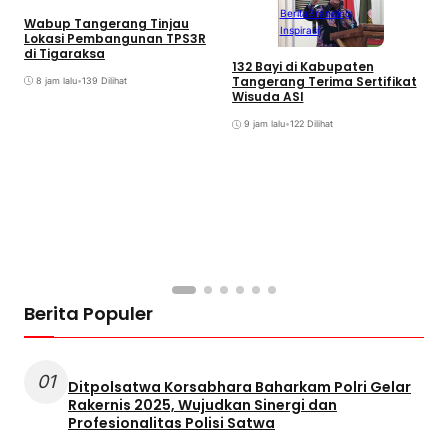
Berita
Branding
Wabup Tangerang Tinjau
Inspirasi
Lokasi Pembangunan TPS3R
di Tigaraksa
D
132 Bayi di Kabupaten
B
Tangerang Terima Sertifikat
8 jam lalu
•
139 Dilihat
A
Wisuda ASI
9 jam lalu
•
122 Dilihat
Berita Populer
01
Ditpolsatwa Korsabhara Baharkam Polri Gelar
Rakernis 2025, Wujudkan Sinergi dan
Profesionalitas Polisi Satwa