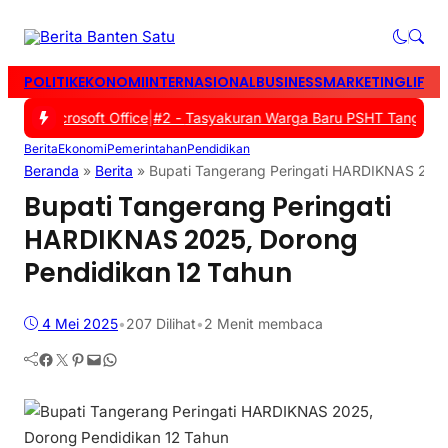
POLITIK
EKONOMI
INTERNASIONAL
BUSINESS
MARKETING
LIFES
ui Microsoft Office
|
#2 -
Tasyakuran Warga Baru PSHT Tangerang An
Berita
Ekonomi
Pemerintahan
Pendidikan
Beranda
»
Berita
»
Bupati Tangerang Peringati HARDIKNAS 2025
Bupati Tangerang Peringati
HARDIKNAS 2025, Dorong
Pendidikan 12 Tahun
4 Mei 2025
•
207
Dilihat
•
2 Menit membaca
Facebook
Twitter
Pinterest
Mail
WhatsApp