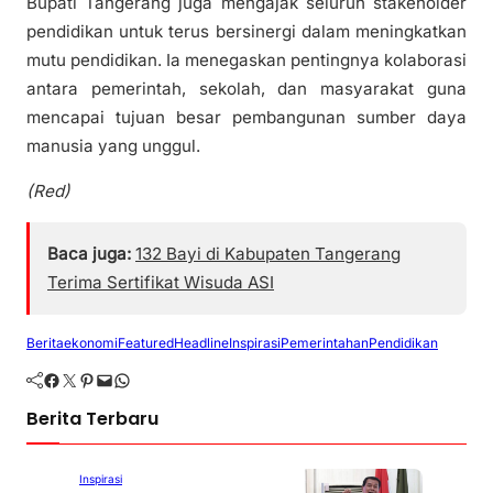
Bupati Tangerang juga mengajak seluruh stakeholder
pendidikan untuk terus bersinergi dalam meningkatkan
mutu pendidikan. Ia menegaskan pentingnya kolaborasi
antara pemerintah, sekolah, dan masyarakat guna
mencapai tujuan besar pembangunan sumber daya
manusia yang unggul.
(Red)
Baca juga:
132 Bayi di Kabupaten Tangerang
Terima Sertifikat Wisuda ASI
Berita
ekonomi
Featured
Headline
Inspirasi
Pemerintahan
Pendidikan
Facebook
Twitter
Pinterest
Mail
WhatsApp
Berita Terbaru
Berita
Branding
Inspirasi