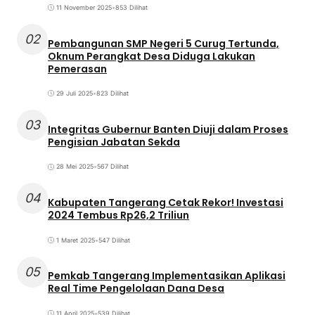
11 November 2025
•
853 Dilihat
02
Pembangunan SMP Negeri 5 Curug Tertunda,
Oknum Perangkat Desa Diduga Lakukan
Pemerasan
29 Juli 2025
•
823 Dilihat
03
Integritas Gubernur Banten Diuji dalam Proses
Pengisian Jabatan Sekda
28 Mei 2025
•
567 Dilihat
04
Kabupaten Tangerang Cetak Rekor! Investasi
2024 Tembus Rp26,2 Triliun
1 Maret 2025
•
547 Dilihat
05
Pemkab Tangerang Implementasikan Aplikasi
Real Time Pengelolaan Dana Desa
11 April 2025
•
539 Dilihat