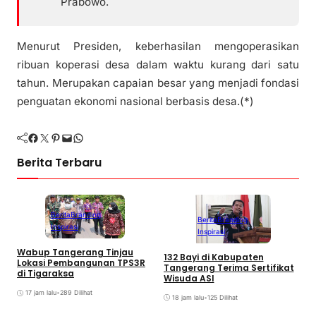
Prabowo.
Menurut Presiden, keberhasilan mengoperasikan
ribuan koperasi desa dalam waktu kurang dari satu
tahun. Merupakan capaian besar yang menjadi fondasi
penguatan ekonomi nasional berbasis desa.(*)
Facebook
Twitter
Pinterest
Mail
WhatsApp
Berita Terbaru
Berita
Branding
Berita
Branding
Inspirasi
Inspirasi
Wabup Tangerang Tinjau
D
132 Bayi di Kabupaten
Lokasi Pembangunan TPS3R
B
Tangerang Terima Sertifikat
di Tigaraksa
A
Wisuda ASI
17 jam lalu
•
289 Dilihat
18 jam lalu
•
125 Dilihat