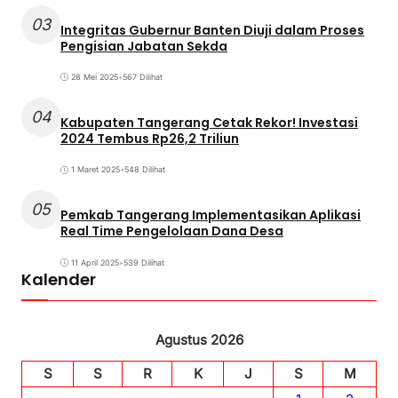
03
Integritas Gubernur Banten Diuji dalam Proses
Pengisian Jabatan Sekda
28 Mei 2025
•
567 Dilihat
04
Kabupaten Tangerang Cetak Rekor! Investasi
2024 Tembus Rp26,2 Triliun
1 Maret 2025
•
548 Dilihat
05
Pemkab Tangerang Implementasikan Aplikasi
Real Time Pengelolaan Dana Desa
11 April 2025
•
539 Dilihat
Kalender
Agustus 2026
S
S
R
K
J
S
M