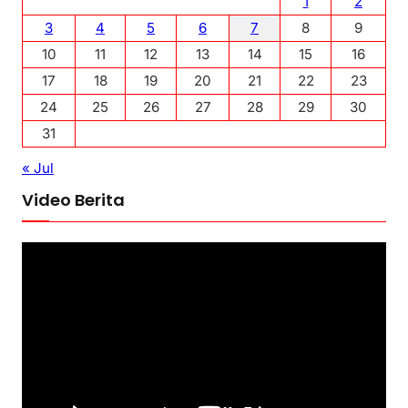
1
2
3
4
5
6
7
8
9
10
11
12
13
14
15
16
17
18
19
20
21
22
23
24
25
26
27
28
29
30
31
« Jul
Video Berita
P
e
m
u
t
a
r