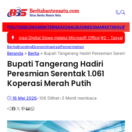
POLITIK
EKONOMI
INTERNASIONAL
BUSINESS
MARKETING
LIFES
iterasi Digital Siswa melalui Microsoft Office
|
#2 -
Tasyakuran War
Berita
Branding
Ekonomi
Inspirasi
Pemerintahan
Beranda
»
Berita
»
Bupati Tangerang Hadiri Peresmian Serentak 
Bupati Tangerang Hadiri
Peresmian Serentak 1.061
Koperasi Merah Putih
16 Mei 2026
•
106
Dilihat
•
3 Menit membaca
Facebook
Twitter
Pinterest
Mail
WhatsApp