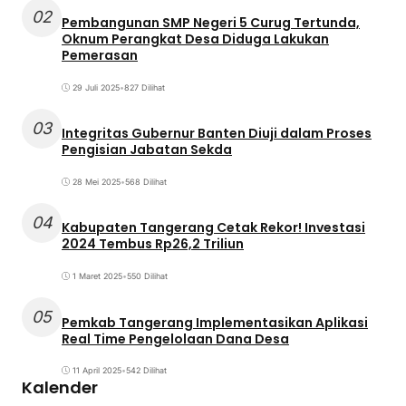
02
Pembangunan SMP Negeri 5 Curug Tertunda,
Oknum Perangkat Desa Diduga Lakukan
Pemerasan
29 Juli 2025
•
827 Dilihat
03
Integritas Gubernur Banten Diuji dalam Proses
Pengisian Jabatan Sekda
28 Mei 2025
•
568 Dilihat
04
Kabupaten Tangerang Cetak Rekor! Investasi
2024 Tembus Rp26,2 Triliun
1 Maret 2025
•
550 Dilihat
05
Pemkab Tangerang Implementasikan Aplikasi
Real Time Pengelolaan Dana Desa
11 April 2025
•
542 Dilihat
Kalender