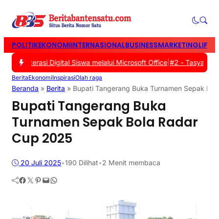
POLITIK
EKONOMI
INTERNASIONAL
BUSINESS
MARKETING
LIFES
 Literasi Digital Siswa melalui Microsoft Office
|
#2 -
Tasyakuran W
Berita
Ekonomi
Inspirasi
Olah raga
Beranda
»
Berita
»
Bupati Tangerang Buka Turnamen Sepak Bol
Bupati Tangerang Buka
Turnamen Sepak Bola Radar
Cup 2025
20 Juli 2025
•
190
Dilihat
•
2 Menit membaca
Facebook
Twitter
Pinterest
Mail
WhatsApp