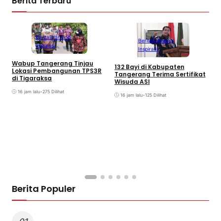
Berita Terbaru
Berita
Branding
Berita
Branding
Inspirasi
Inspirasi
Wabup Tangerang Tinjau
D
132 Bayi di Kabupaten
Lokasi Pembangunan TPS3R
B
Tangerang Terima Sertifikat
di Tigaraksa
A
Wisuda ASI
16 jam lalu
•
275 Dilihat
16 jam lalu
•
125 Dilihat
Berita Populer