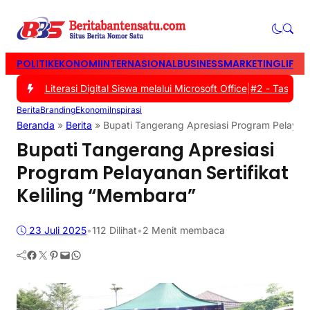
POLITIK
EKONOMI
INTERNASIONAL
BUSINESS
MARKETING
LIFES
an Literasi Digital Siswa melalui Microsoft Office
|
#2 -
Tasyakuran
Berita
Branding
Ekonomi
Inspirasi
Beranda
»
Berita
»
Bupati Tangerang Apresiasi Program Pelayana
Bupati Tangerang Apresiasi
Program Pelayanan Sertifikat
Keliling “Membara”
23 Juli 2025
•
112
Dilihat
•
2 Menit membaca
Facebook
Twitter
Pinterest
Mail
WhatsApp