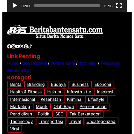
V
00:00
01:05
i
d
e
o
Link Penting
Home
/
Box Redaksi
/
Kontak Kami
/
Info Iklan
/
Pedoman
Media Siber
Kategori
Berita
Branding
Budaya
Business
Ekonomi
Health & Fitness
Hukum
Infrastruktur
Inspirasi
Internasional
Kesehatan
Kriminal
Lifestyle
Marketing
Musik
Olah Raga
Pemerintahan
Pendidikan
Politik
SEO
Tak Berkategori
Technology
Transportasi
Travel
Uncategorized
Viral