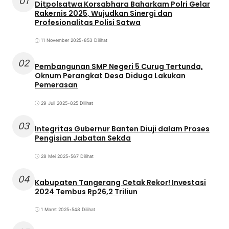
01
Ditpolsatwa Korsabhara Baharkam Polri Gelar
Rakernis 2025, Wujudkan Sinergi dan
Profesionalitas Polisi Satwa
11 November 2025
•
853 Dilihat
02
Pembangunan SMP Negeri 5 Curug Tertunda,
Oknum Perangkat Desa Diduga Lakukan
Pemerasan
29 Juli 2025
•
825 Dilihat
03
Integritas Gubernur Banten Diuji dalam Proses
Pengisian Jabatan Sekda
28 Mei 2025
•
567 Dilihat
04
Kabupaten Tangerang Cetak Rekor! Investasi
2024 Tembus Rp26,2 Triliun
1 Maret 2025
•
548 Dilihat