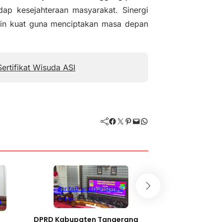
dap kesejahteraan masyarakat. Sinergi
kin kuat guna menciptakan masa depan
ertifikat Wisuda ASI
Facebook
Twitter
Pinterest
Mail
WhatsApp
Berita
Branding
Inspirasi
Politik
i
DPRD Kabupaten Tangerang