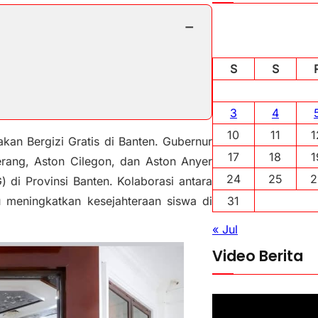
−
S
S
3
4
10
11
1
an Bergizi Gratis di Banten. Gubernur
17
18
1
erang, Aston Cilegon, dan Aston Anyer
24
25
2
di Provinsi Banten. Kolaborasi antara
31
 meningkatkan kesejahteraan siswa di
« Jul
Video Berita
P