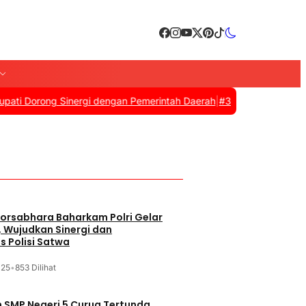
ong Sinergi dengan Pemerintah Daerah
|
#3 -
Zulkifli Hasan Resmi 
orsabhara Baharkam Polri Gelar
, Wujudkan Sinergi dan
s Polisi Satwa
025
•
853 Dilihat
SMP Negeri 5 Curug Tertunda,