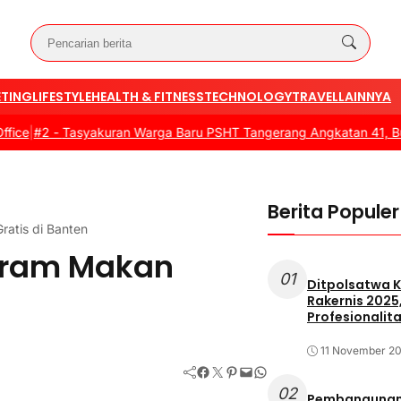
TING
LIFESTYLE
HEALTH & FITNESS
TECHNOLOGY
TRAVEL
LAINNYA
 -
Tasyakuran Warga Baru PSHT Tangerang Angkatan 41, Bupati Dor
Berita Populer
ratis di Banten
ogram Makan
01
Ditpolsatwa K
Rakernis 2025
Profesionalita
11 November 2
Facebook
Twitter
Pinterest
Mail
WhatsApp
02
Pembangunan 