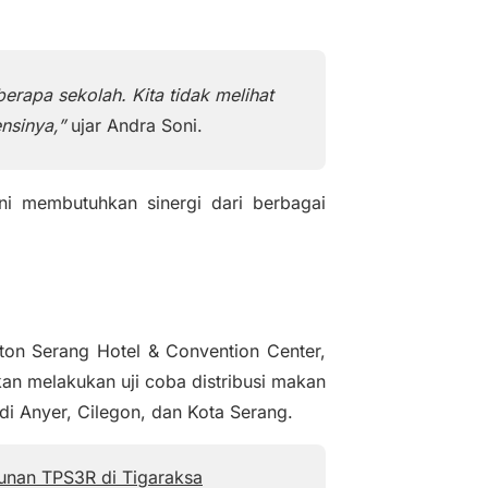
d
e
o
rapa sekolah. Kita tidak melihat
nsinya,”
ujar Andra Soni.
i membutuhkan sinergi dari berbagai
ston Serang Hotel & Convention Center,
n melakukan uji coba distribusi makan
 di Anyer, Cilegon, dan Kota Serang.
unan TPS3R di Tigaraksa