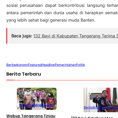
sosial perusahaan dapat berkontribusi langsung terha
antara pemerintah dan dunia usaha di harapkan sema
yang lebih sehat bagi generasi muda Banten.
Baca juga:
132 Bayi di Kabupaten Tangerang Terima S
Berita
ekonomi
Featured
Headline
Pemerintahan
Politik
Berita Terbaru
Berita
Branding
Inspirasi
Berita
Branding
Inspiras
Wabup Tangerang Tinjau