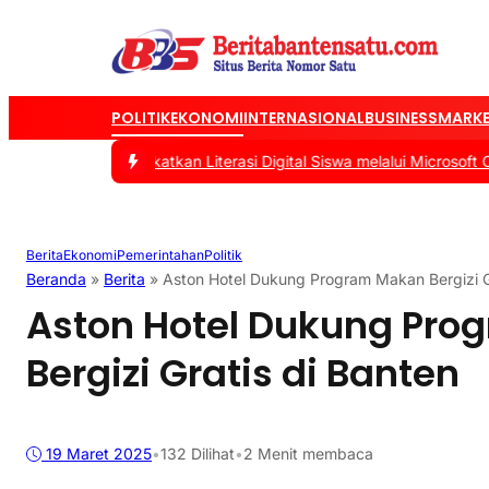
POLITIK
EKONOMI
INTERNASIONAL
BUSINESS
MARKE
okus Tingkatkan Literasi Digital Siswa melalui Microsoft Office
|
#2
Berita
Ekonomi
Pemerintahan
Politik
Beranda
»
Berita
»
Aston Hotel Dukung Program Makan Bergizi G
Aston Hotel Dukung Pr
Bergizi Gratis di Banten
19 Maret 2025
•
132
Dilihat
•
2 Menit membaca