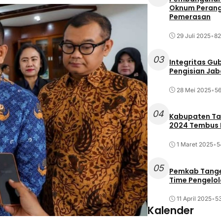
Oknum Perang
Pemerasan
29 Juli 2025
•
82
03
Integritas Gu
Pengisian Ja
28 Mei 2025
•
56
04
Kabupaten Tan
2024 Tembus R
1 Maret 2025
•
5
05
Pemkab Tange
Time Pengelo
11 April 2025
•
53
Kalender