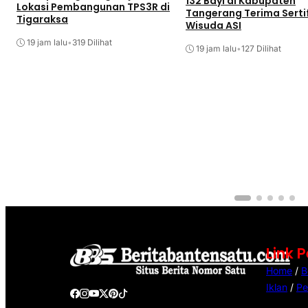
132 Bayi di Kabupaten
Lokasi Pembangunan TPS3R di
Tangerang Terima Serti
Tigaraksa
Wisuda ASI
19 jam lalu
•
319 Dilihat
19 jam lalu
•
127 Dilihat
Link 
Home
/
B
Iklan
/
Pe