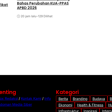
Bahas Perubahan KUA-PPAS
fikat
APBD 2026
20 jam lalu
•
129 Dilihat
Berita
Branding
Infrastruktur
Beton Jalan Rimp
Mulai Retak, Kuali
Dipertanyakan
6 Agustus 2026
•
28 D
Penting
Kategori
ox Redaksi
/
Kontak Kami
/
Info
Berita
Branding
Budaya
B
doman Media Siber
Ekonomi
Health & Fitness
H
Infrastruktur
Inspirasi
Intern