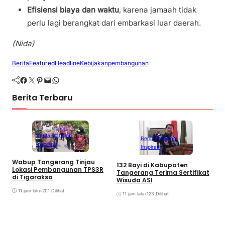
Efisiensi biaya dan waktu
, karena jamaah tidak
perlu lagi berangkat dari embarkasi luar daerah.
(Nida)
Berita
Featured
Headline
Kebijakan
pembangunan
Facebook
Twitter
Pinterest
Mail
WhatsApp
Berita Terbaru
Berita
Branding
Berita
Branding
Inspirasi
Inspirasi
Wabup Tangerang Tinjau
D
132 Bayi di Kabupaten
Lokasi Pembangunan TPS3R
B
Tangerang Terima Sertifikat
di Tigaraksa
A
Wisuda ASI
11 jam lalu
•
201 Dilihat
11 jam lalu
•
123 Dilihat