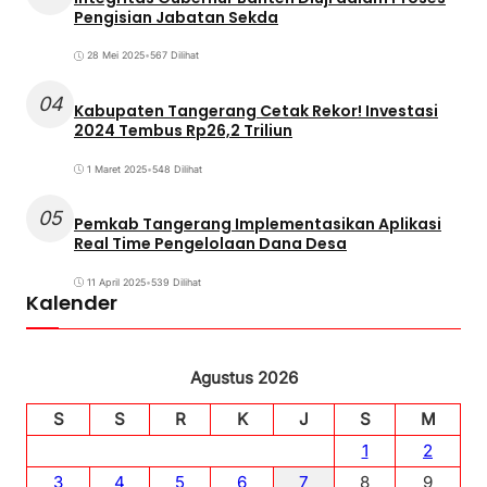
Pengisian Jabatan Sekda
28 Mei 2025
•
567 Dilihat
04
Kabupaten Tangerang Cetak Rekor! Investasi
2024 Tembus Rp26,2 Triliun
1 Maret 2025
•
548 Dilihat
05
Pemkab Tangerang Implementasikan Aplikasi
Real Time Pengelolaan Dana Desa
11 April 2025
•
539 Dilihat
Kalender
Agustus 2026
S
S
R
K
J
S
M
1
2
3
4
5
6
7
8
9