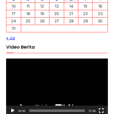
10
11
12
13
14
15
16
17
18
19
20
21
22
23
24
25
26
27
28
29
30
31
« Jul
Video Berita
P
e
m
u
t
a
r
V
00:00
07:06