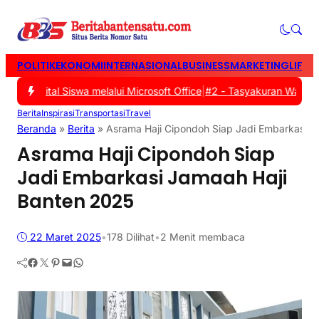
POLITIK
EKONOMI
INTERNASIONAL
BUSINESS
MARKETING
LIFES
Digital Siswa melalui Microsoft Office
|
#2 -
Tasyakuran Warga Baru
Berita
Inspirasi
Transportasi
Travel
Beranda
»
Berita
»
Asrama Haji Cipondoh Siap Jadi Embarkasi J
Asrama Haji Cipondoh Siap
Jadi Embarkasi Jamaah Haji
Banten 2025
22 Maret 2025
•
178
Dilihat
•
2 Menit membaca
Facebook
Twitter
Pinterest
Mail
WhatsApp