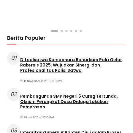
Berita Populer
01
Ditpolsatwa Korsabhara Baharkam Polri Gelar
Rakernis 2025, Wujudkan Sinergi dan
Profesionalitas Polisi Satwa
11 November 2025
•
853 Dilihat
02
Pembangunan SMP Negeri 5 Curug Tertunda,
Oknum Perangkat Desa Diduga Lakukan
Pemerasan
29 Juli 2025
•
825 Dilihat
03
Integritas Gubernur Banten Diuji dalam Proses