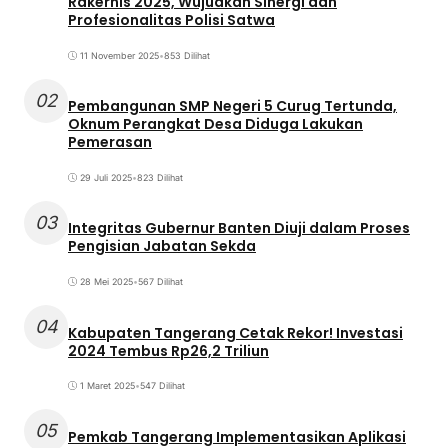
Rakernis 2025, Wujudkan Sinergi dan
Profesionalitas Polisi Satwa
11 November 2025
•
853 Dilihat
02
Pembangunan SMP Negeri 5 Curug Tertunda,
Oknum Perangkat Desa Diduga Lakukan
Pemerasan
29 Juli 2025
•
823 Dilihat
03
Integritas Gubernur Banten Diuji dalam Proses
Pengisian Jabatan Sekda
28 Mei 2025
•
567 Dilihat
04
Kabupaten Tangerang Cetak Rekor! Investasi
2024 Tembus Rp26,2 Triliun
1 Maret 2025
•
547 Dilihat
05
Pemkab Tangerang Implementasikan Aplikasi