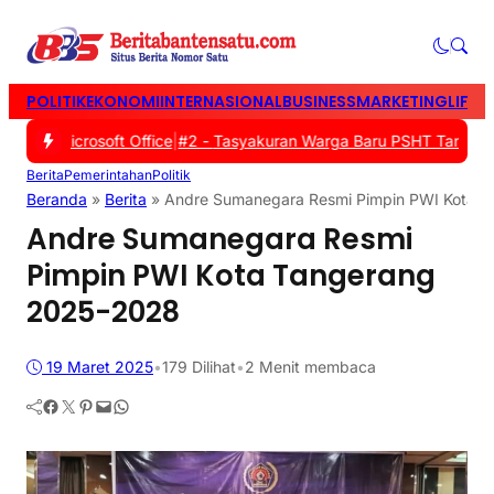
POLITIK
EKONOMI
INTERNASIONAL
BUSINESS
MARKETING
LIFES
ui Microsoft Office
|
#2 -
Tasyakuran Warga Baru PSHT Tangerang An
Berita
Pemerintahan
Politik
Beranda
»
Berita
»
Andre Sumanegara Resmi Pimpin PWI Kota 
Andre Sumanegara Resmi
Pimpin PWI Kota Tangerang
2025-2028
19 Maret 2025
•
179
Dilihat
•
2 Menit membaca
Facebook
Twitter
Pinterest
Mail
WhatsApp