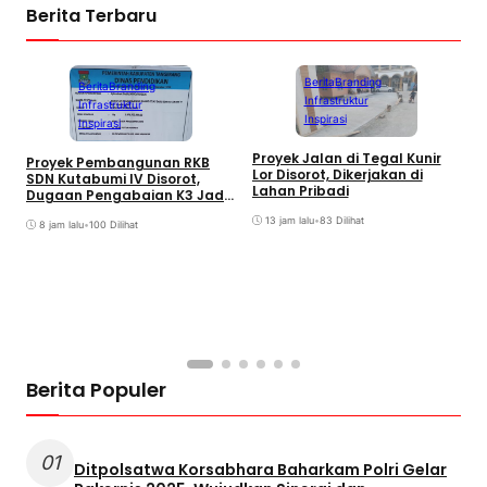
Berita Terbaru
Berita
Branding
Berita
Branding
Infrastruktur
Infrastruktur
Inspirasi
Inspirasi
Proyek Jalan di Tegal Kunir
Proyek Pembangunan RKB
Lor Disorot, Dikerjakan di
SDN Kutabumi IV Disorot,
Lahan Pribadi
Dugaan Pengabaian K3 Jadi
Sorotan
13 jam lalu
•
83 Dilihat
8 jam lalu
•
100 Dilihat
D
K
M
K
S
Berita Populer
01
Ditpolsatwa Korsabhara Baharkam Polri Gelar