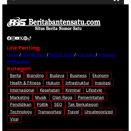
i
d
e
o
Link Penting
Home
/
Box Redaksi
/
Kontak Kami
/
Info Iklan
/
Pedoman
Media Siber
Kategori
Berita
Branding
Budaya
Business
Ekonomi
Health & Fitness
Hukum
Infrastruktur
Inspirasi
Internasional
Kesehatan
Kriminal
Lifestyle
Marketing
Musik
Olah Raga
Pemerintahan
Pendidikan
Politik
SEO
Tak Berkategori
Technology
Transportasi
Travel
Uncategorized
Viral