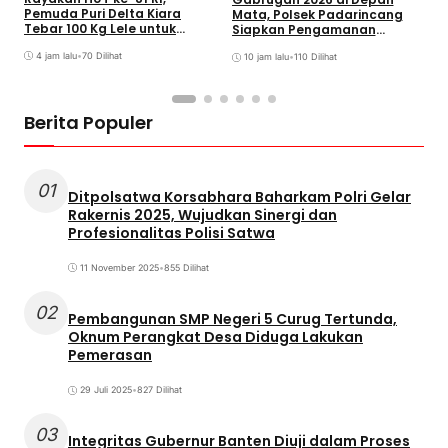
M
Pemuda Puri Delta Kiara
Mata, Polsek Padarincang
D
Tebar 100 Kg Lele untuk
Siapkan Pengamanan
Lomba Mancing
Terpadu
4 jam lalu
•
70 Dilihat
10 jam lalu
•
110 Dilihat
Berita Populer
01
Ditpolsatwa Korsabhara Baharkam Polri Gelar
Rakernis 2025, Wujudkan Sinergi dan
Profesionalitas Polisi Satwa
11 November 2025
•
855 Dilihat
02
Pembangunan SMP Negeri 5 Curug Tertunda,
Oknum Perangkat Desa Diduga Lakukan
Pemerasan
29 Juli 2025
•
827 Dilihat
03
Integritas Gubernur Banten Diuji dalam Proses