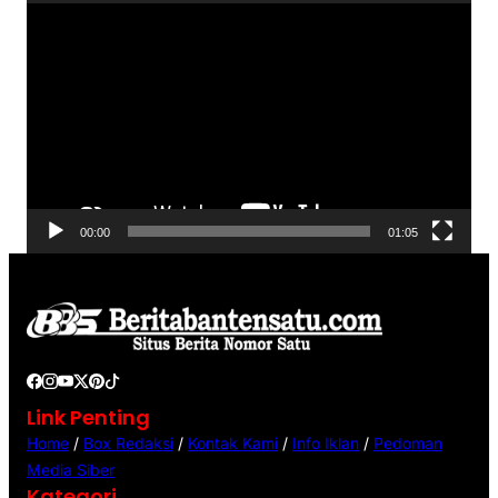
P
d
e
e
m
o
u
t
a
r
V
00:00
01:05
i
d
e
o
Link Penting
Home
/
Box Redaksi
/
Kontak Kami
/
Info Iklan
/
Pedoman
Media Siber
Kategori