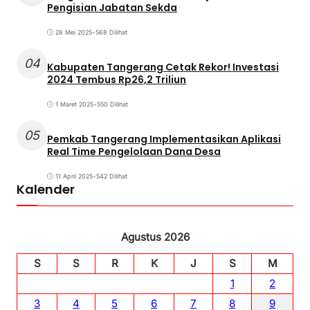
Pengisian Jabatan Sekda
28 Mei 2025
•
568 Dilihat
04
Kabupaten Tangerang Cetak Rekor! Investasi
2024 Tembus Rp26,2 Triliun
1 Maret 2025
•
550 Dilihat
05
Pemkab Tangerang Implementasikan Aplikasi
Real Time Pengelolaan Dana Desa
11 April 2025
•
542 Dilihat
Kalender
Agustus 2026
S
S
R
K
J
S
M
1
2
3
4
5
6
7
8
9