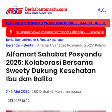
POLITIK
EKONOMI
INTERNASIONAL
BUSINESS
MARKETING
LIFES
erasi Digital Siswa melalui Microsoft Office
|
#2 -
Tasyakuran Warg
Berita
Ekonomi
Health & Fitness
Kesehatan
Beranda
»
Berita
»
Alfamart Sahabat Posyandu 2025: Kolaborasi
Alfamart Sahabat Posyandu
2025: Kolaborasi Bersama
Sweety Dukung Kesehatan
Ibu dan Balita
6 Mei 2025
•
280
Dilihat
•
2 Menit membaca
Facebook
Twitter
Pinterest
Mail
WhatsApp