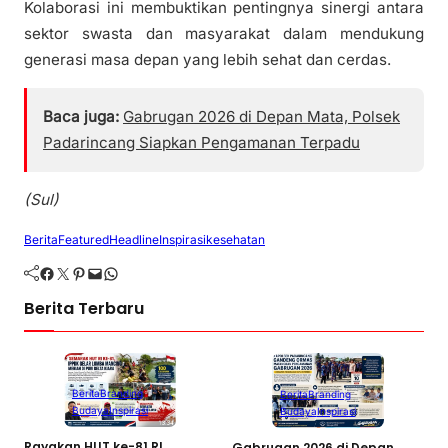
Kolaborasi ini membuktikan pentingnya sinergi antara
sektor swasta dan masyarakat dalam mendukung
generasi masa depan yang lebih sehat dan cerdas.
Baca juga:
Gabrugan 2026 di Depan Mata, Polsek
Padarincang Siapkan Pengamanan Terpadu
(Sul)
Berita
Featured
Headline
Inspirasi
kesehatan
Facebook
Twitter
Pinterest
Mail
WhatsApp
Berita Terbaru
Berita
Branding
Berita
Branding
Budaya
Inspirasi
Budaya
Inspirasi
W
Rayakan HUT ke-81 RI,
Gabrugan 2026 di Depan